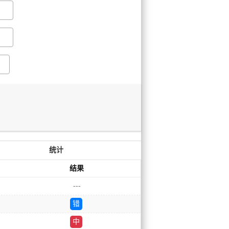
统计
结果
---
错
中