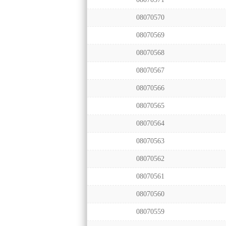
08070570
08070569
08070568
08070567
08070566
08070565
08070564
08070563
08070562
08070561
08070560
08070559