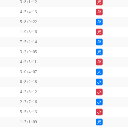
3+8+1=12
双
4+5+4=13
单
5+8+9=22
单
1+9+6=16
双
7+5+2=14
单
3+2+0=05
双
4+2+5=11
单
3+0+4=07
大
8+8+2=18
小
4+2+6=12
小
2+7+7=16
小
5+5+3=13
小
1+7+1=09
双