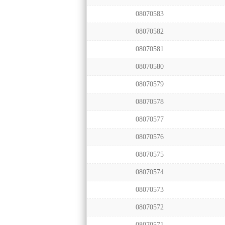
08070583
08070582
08070581
08070580
08070579
08070578
08070577
08070576
08070575
08070574
08070573
08070572
08070571