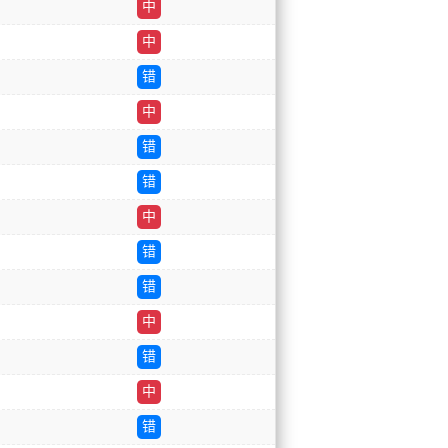
中
中
错
中
错
错
中
错
错
中
错
中
错