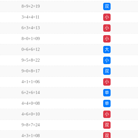
8+9+2=19
双
3+4+4=11
小
6+3+4=13
小
8+0+1=09
小
0+6+6=12
大
9+5+8=22
小
9+0+8=17
双
4+1+1=06
小
6+2+6=14
单
4+4+0=08
单
4+6+0=10
小
9+8+7=24
双
4+3+1=08
双