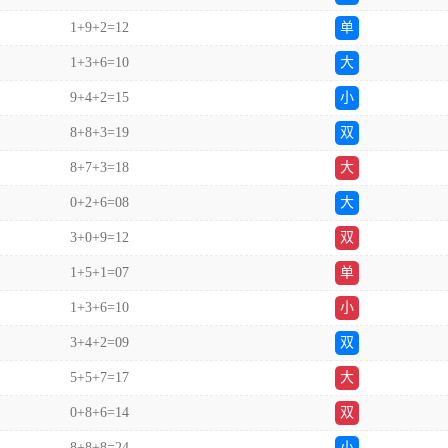
1+9+2=12
单
1+3+6=10
大
9+4+2=15
小
8+8+3=19
双
8+7+3=18
大
0+2+6=08
大
3+0+9=12
双
1+5+1=07
单
1+3+6=10
小
3+4+2=09
双
5+5+7=17
大
0+8+6=14
双
8+8+8=24
小