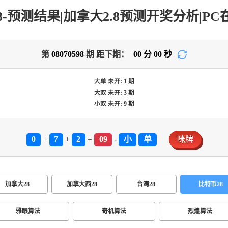
第
08070598
期 距下期：
00
分
00
秒
大单
未开:
1
期
大双
未开:
3
期
小双
未开:
9
期
0
+
7
+
2
=
09
-
小
单
咪牌
加拿大28
加拿大西28
台湾28
比特币28
雅眼算法
奇机算法
烈煌算法