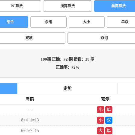
PC算法
浅算算法
瀛算算法
组合
杀组
大小
单双
双项
双组
100期 正确：72 期 错误：28 期
正确率：72%
走势
号码
预测
---
小
单
8+4+1=13
小
双
6+2+7=15
大
单