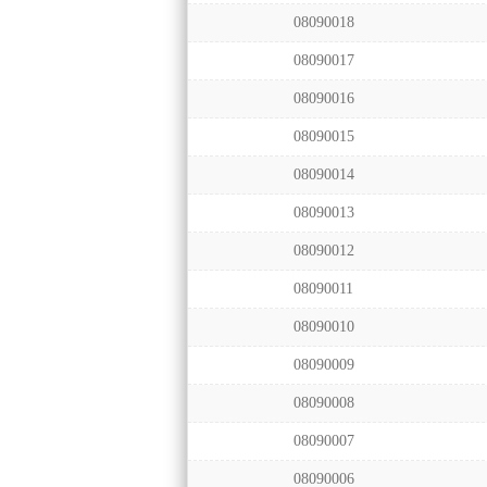
08090018
08090017
08090016
08090015
08090014
08090013
08090012
08090011
08090010
08090009
08090008
08090007
08090006