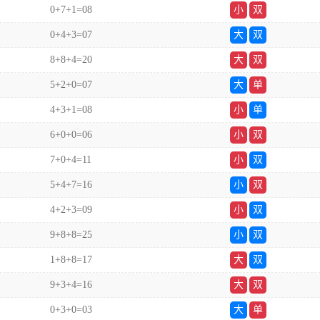
0+7+1=08
小
双
0+4+3=07
大
双
8+8+4=20
大
双
5+2+0=07
大
单
4+3+1=08
小
单
6+0+0=06
小
双
7+0+4=11
小
双
5+4+7=16
小
双
4+2+3=09
小
双
9+8+8=25
小
双
1+8+8=17
大
双
9+3+4=16
大
双
0+3+0=03
大
单