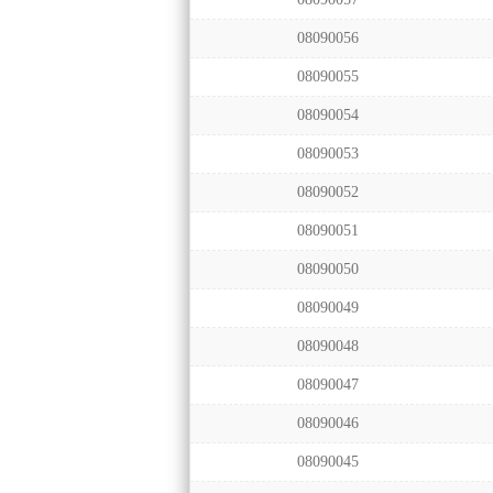
08090056
08090055
08090054
08090053
08090052
08090051
08090050
08090049
08090048
08090047
08090046
08090045