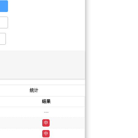
统计
结果
---
中
中