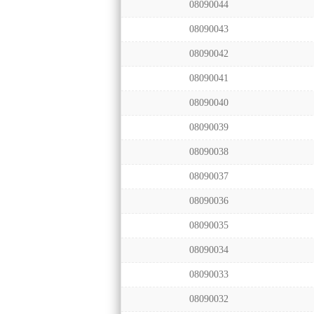
08090044
08090043
08090042
08090041
08090040
08090039
08090038
08090037
08090036
08090035
08090034
08090033
08090032