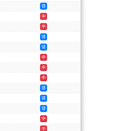
错
中
中
错
错
中
中
中
错
错
错
中
中