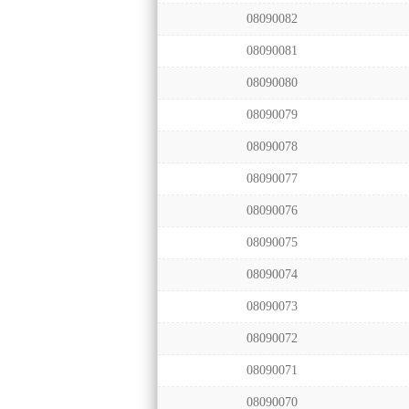
08090082
08090081
08090080
08090079
08090078
08090077
08090076
08090075
08090074
08090073
08090072
08090071
08090070