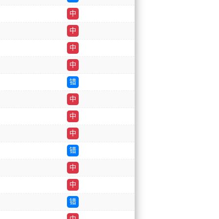
中
中
中
中
错
中
中
中
错
中
中
错
中