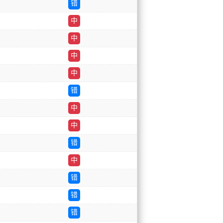
错
中
中
中
中
错
中
中
错
中
错
错
错