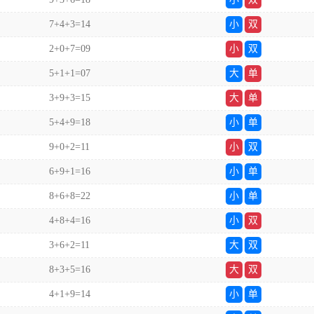
7+4+3=14
小
双
2+0+7=09
小
双
5+1+1=07
大
单
3+9+3=15
大
单
5+4+9=18
小
单
9+0+2=11
小
双
6+9+1=16
小
单
8+6+8=22
小
单
4+8+4=16
小
双
3+6+2=11
大
双
8+3+5=16
大
双
4+1+9=14
小
单