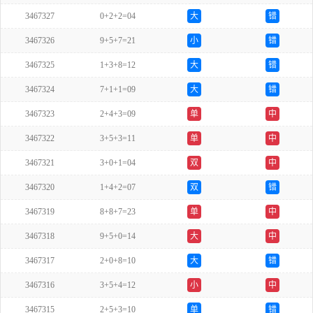
3467327
0+2+2=04
大
错
3467326
9+5+7=21
小
错
3467325
1+3+8=12
大
错
3467324
7+1+1=09
大
错
3467323
2+4+3=09
单
中
3467322
3+5+3=11
单
中
3467321
3+0+1=04
双
中
3467320
1+4+2=07
双
错
3467319
8+8+7=23
单
中
3467318
9+5+0=14
大
中
3467317
2+0+8=10
大
错
3467316
3+5+4=12
小
中
3467315
2+5+3=10
单
错