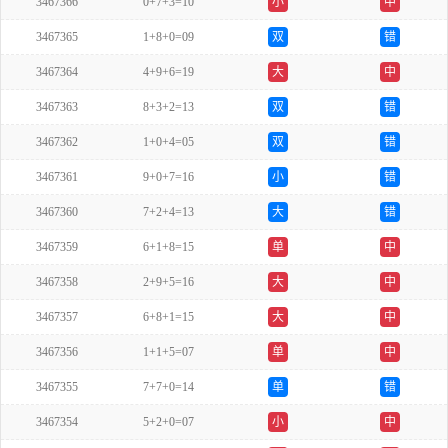
3467366
0+7+3=10
小
中
3467365
1+8+0=09
双
错
3467364
4+9+6=19
大
中
3467363
8+3+2=13
双
错
3467362
1+0+4=05
双
错
3467361
9+0+7=16
小
错
3467360
7+2+4=13
大
错
3467359
6+1+8=15
单
中
3467358
2+9+5=16
大
中
3467357
6+8+1=15
大
中
3467356
1+1+5=07
单
中
3467355
7+7+0=14
单
错
3467354
5+2+0=07
小
中