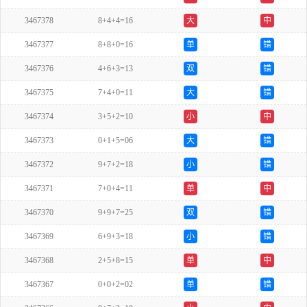
3467378
8+4+4=16
大
中
3467377
8+8+0=16
单
错
3467376
4+6+3=13
双
错
3467375
7+4+0=11
大
错
3467374
3+5+2=10
小
中
3467373
0+1+5=06
大
错
3467372
9+7+2=18
小
错
3467371
7+0+4=11
单
中
3467370
9+9+7=25
双
错
3467369
6+9+3=18
小
错
3467368
2+5+8=15
单
中
3467367
0+0+2=02
单
错