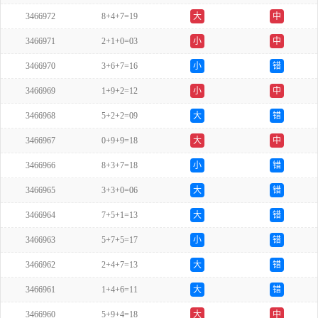
3466972
8+4+7=19
大
中
3466971
2+1+0=03
小
中
3466970
3+6+7=16
小
错
3466969
1+9+2=12
小
中
3466968
5+2+2=09
大
错
3466967
0+9+9=18
大
中
3466966
8+3+7=18
小
错
3466965
3+3+0=06
大
错
3466964
7+5+1=13
大
错
3466963
5+7+5=17
小
错
3466962
2+4+7=13
大
错
3466961
1+4+6=11
大
错
3466960
5+9+4=18
大
中