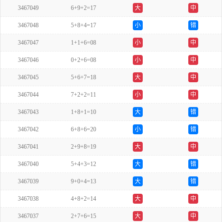
3467049
6+9+2=17
大
中
3467048
5+8+4=17
小
错
3467047
1+1+6=08
小
中
3467046
0+2+6=08
小
中
3467045
5+6+7=18
大
中
3467044
7+2+2=11
小
中
3467043
1+8+1=10
大
错
3467042
6+8+6=20
小
错
3467041
2+9+8=19
大
中
3467040
5+4+3=12
大
错
3467039
9+0+4=13
大
错
3467038
4+8+2=14
大
中
3467037
2+7+6=15
大
中