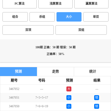
PC算法
浅算算法
瀛算算法
组合
杀组
大小
单双
双项
双组
100期 正确：50 期 错误：50 期
正确率：50%
预测
走势
统计
期号
号码
预测
结果
3467052
---
大
---
双
3467051
7+5+5=17
小
错
3467050
7+6+6=19
小
错