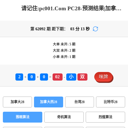
请记住:pc001.Com PC28-预测结果|加拿大2.8预测开奖分析|PC在线预测网站|加拿大咪牌刮刮结果|加拿大预测pc2.8咪牌|加拿大pc走势预测_加拿大PC在线走势_官方数据!
第
62092
期 距下期：
03
分
13
秒
大单
未开:
5
期
大双
未开:
2
期
小单
未开:
1
期
2
0
0
02
小
双
咪牌
+
+
=
-
加拿大28
加拿大西28
台湾28
比特币28
雅眼算法
奇机算法
烈煌算法