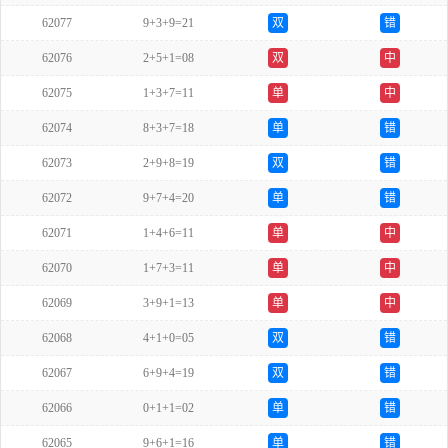
62077
9+3+9=21
双
错
62076
2+5+1=08
双
中
62075
1+3+7=11
单
中
62074
8+3+7=18
单
错
62073
2+9+8=19
双
错
62072
9+7+4=20
单
错
62071
1+4+6=11
单
中
62070
1+7+3=11
单
中
62069
3+9+1=13
单
中
62068
4+1+0=05
双
错
62067
6+9+4=19
双
错
62066
0+1+1=02
单
错
62065
9+6+1=16
单
错