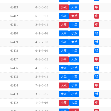
62413
0+5+5=10
小双
大单
中
62412
6+8+3=17
小双
大单
中
62411
2+6+6=14
大双
小单
中
62410
6+1+2=09
大单
小双
错
62409
4+7+7=18
小双
大单
错
62408
0+1+3=04
大双
小单
错
62407
0+8+5=13
小单
大双
中
62406
4+8+3=15
大双
小单
错
62405
5+3+6=14
大单
小双
错
62404
7+2+5=14
大双
小单
中
62403
3+9+3=15
大双
小单
错
62402
1+0+5=06
小双
大单
中