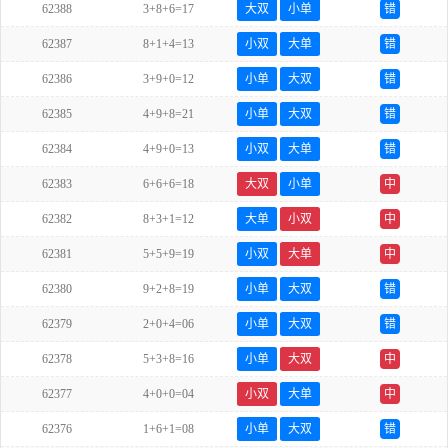
62388
3+8+6=17
大双
小单
错
62387
8+1+4=13
小双
大单
错
62386
3+9+0=12
小单
大双
错
62385
4+9+8=21
小单
大双
错
62384
4+9+0=13
小双
大单
错
62383
6+6+6=18
大双
小单
中
62382
8+3+1=12
大单
小双
中
62381
5+5+9=19
小双
大单
中
62380
9+2+8=19
小单
大双
错
62379
2+0+4=06
小单
大双
错
62378
5+3+8=16
小单
大双
中
62377
4+0+0=04
小双
大单
中
62376
1+6+1=08
小单
大双
错