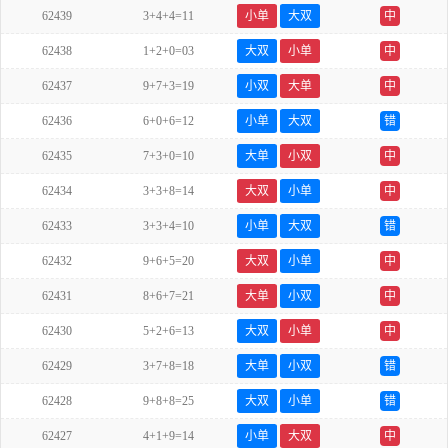
62439
3+4+4=11
小单
大双
中
62438
1+2+0=03
大双
小单
中
62437
9+7+3=19
小双
大单
中
62436
6+0+6=12
小单
大双
错
62435
7+3+0=10
大单
小双
中
62434
3+3+8=14
大双
小单
中
62433
3+3+4=10
小单
大双
错
62432
9+6+5=20
大双
小单
中
62431
8+6+7=21
大单
小双
中
62430
5+2+6=13
大双
小单
中
62429
3+7+8=18
大单
小双
错
62428
9+8+8=25
大双
小单
错
62427
4+1+9=14
小单
大双
中