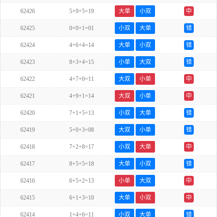
62426
5+9+5=19
大单
小双
中
62425
0+0+1=01
小双
大单
错
62424
4+6+4=14
大单
小双
错
62423
8+3+4=15
小单
大双
错
62422
4+7+0=11
大双
小单
中
62421
4+9+1=14
大双
小单
中
62420
7+1+5=13
小双
大单
错
62419
5+0+3=08
大双
小单
错
62418
7+2+8=17
小双
大单
中
62417
8+5+5=18
大单
小双
错
62416
6+5+2=13
小单
大双
中
62415
6+1+3=10
大单
小双
中
62414
1+4+6=11
小双
大单
错