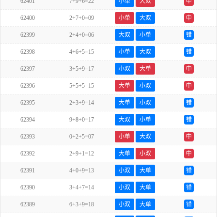
62401
7+9+6=22
小单
大双
中
62400
2+7+0=09
小单
大双
中
62399
2+4+0=06
大双
小单
错
62398
4+6+5=15
小单
大双
错
62397
3+5+9=17
小双
大单
中
62396
5+5+5=15
大单
小双
中
62395
2+3+9=14
大单
小双
错
62394
9+8+0=17
大双
小单
错
62393
0+2+5=07
小单
大双
中
62392
2+9+1=12
大单
小双
中
62391
4+0+9=13
小双
大单
错
62390
3+4+7=14
小双
大单
错
62389
6+3+9=18
小双
大单
错