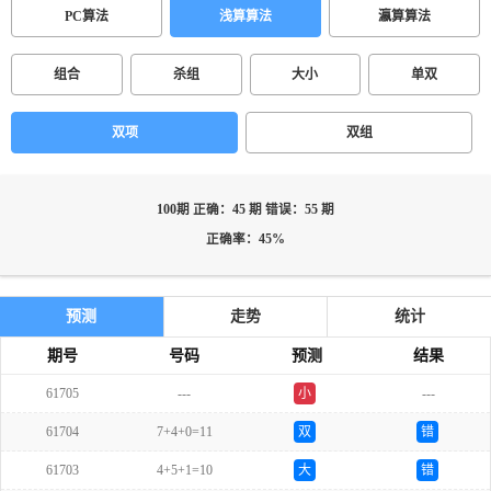
PC算法
浅算算法
瀛算算法
组合
杀组
大小
单双
双项
双组
100期 正确：45 期 错误：55 期
正确率：45%
预测
走势
统计
期号
号码
预测
结果
61705
---
小
---
61704
7+4+0=11
双
错
61703
4+5+1=10
大
错