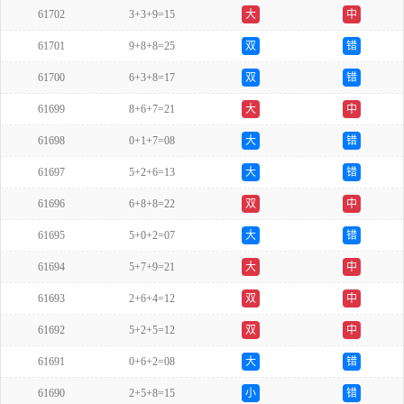
61702
3+3+9=15
大
中
61701
9+8+8=25
双
错
61700
6+3+8=17
双
错
61699
8+6+7=21
大
中
61698
0+1+7=08
大
错
61697
5+2+6=13
大
错
61696
6+8+8=22
双
中
61695
5+0+2=07
大
错
61694
5+7+9=21
大
中
61693
2+6+4=12
双
中
61692
5+2+5=12
双
中
61691
0+6+2=08
大
错
61690
2+5+8=15
小
错