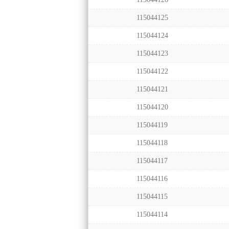
115044125
115044124
115044123
115044122
115044121
115044120
115044119
115044118
115044117
115044116
115044115
115044114