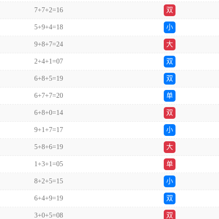
7+7+2=16
双
5+9+4=18
小
9+8+7=24
大
2+4+1=07
双
6+8+5=19
双
6+7+7=20
单
6+8+0=14
双
9+1+7=17
小
5+8+6=19
大
1+3+1=05
单
8+2+5=15
小
6+4+9=19
双
3+0+5=08
双