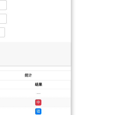
统计
结果
---
中
错