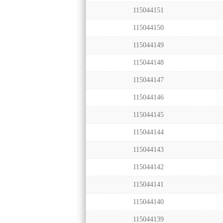
115044151
115044150
115044149
115044148
115044147
115044146
115044145
115044144
115044143
115044142
115044141
115044140
115044139