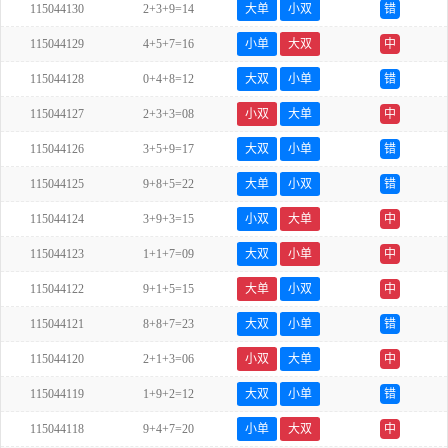
115044130
2+3+9=14
大单
小双
错
115044129
4+5+7=16
小单
大双
中
115044128
0+4+8=12
大双
小单
错
115044127
2+3+3=08
小双
大单
中
115044126
3+5+9=17
大双
小单
错
115044125
9+8+5=22
大单
小双
错
115044124
3+9+3=15
小双
大单
中
115044123
1+1+7=09
大双
小单
中
115044122
9+1+5=15
大单
小双
中
115044121
8+8+7=23
大双
小单
错
115044120
2+1+3=06
小双
大单
中
115044119
1+9+2=12
大双
小单
错
115044118
9+4+7=20
小单
大双
中