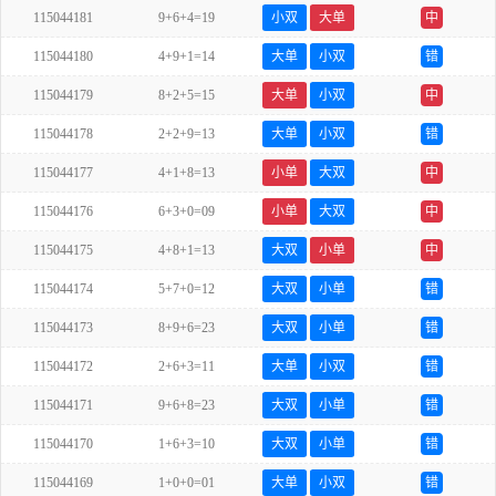
115044181
9+6+4=19
小双
大单
中
115044180
4+9+1=14
大单
小双
错
115044179
8+2+5=15
大单
小双
中
115044178
2+2+9=13
大单
小双
错
115044177
4+1+8=13
小单
大双
中
115044176
6+3+0=09
小单
大双
中
115044175
4+8+1=13
大双
小单
中
115044174
5+7+0=12
大双
小单
错
115044173
8+9+6=23
大双
小单
错
115044172
2+6+3=11
大单
小双
错
115044171
9+6+8=23
大双
小单
错
115044170
1+6+3=10
大双
小单
错
115044169
1+0+0=01
大单
小双
错