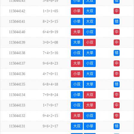
115044143
5+8+6=19
小单
大双
错
115044142
1+3+1=05
小单
大双
中
115044141
8+2+5=15
小单
大双
错
115044140
6+4+9=19
大单
小双
中
115044139
3+0+5=08
大单
小双
中
115044138
7+4+5=16
小双
大单
错
115044137
9+6+8=23
大单
小双
中
115044136
4+7+0=11
小单
大双
中
115044135
6+8+4=18
小双
大单
错
115044134
7+9+8=24
小单
大双
中
115044133
1+7+9=17
小双
大单
中
115044132
9+4+2=15
大单
小双
中
115044131
9+6+2=17
大双
小单
错