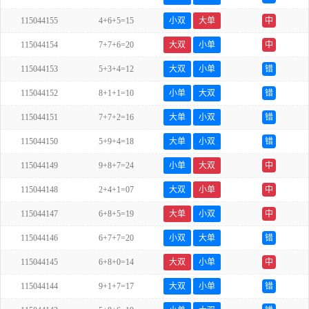
115044155
4+6+5=15
小双
大单
中
115044154
7+7+6=20
大双
小单
中
115044153
5+3+4=12
大双
小单
错
115044152
8+1+1=10
小单
大双
错
115044151
7+7+2=16
大单
小双
错
115044150
5+9+4=18
大单
小双
错
115044149
9+8+7=24
小单
大双
中
115044148
2+4+1=07
大双
小单
中
115044147
6+8+5=19
大单
小双
中
115044146
6+7+7=20
小双
大单
错
115044145
6+8+0=14
大双
小单
中
115044144
9+1+7=17
大双
小单
错