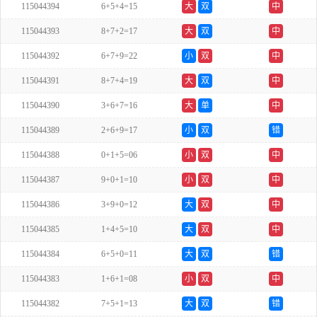
115044394
6+5+4=15
大
双
中
115044393
8+7+2=17
大
双
中
115044392
6+7+9=22
小
双
中
115044391
8+7+4=19
大
双
中
115044390
3+6+7=16
大
单
中
115044389
2+6+9=17
小
双
错
115044388
0+1+5=06
小
双
中
115044387
9+0+1=10
小
双
中
115044386
3+9+0=12
大
双
中
115044385
1+4+5=10
大
双
中
115044384
6+5+0=11
大
双
错
115044383
1+6+1=08
小
双
中
115044382
7+5+1=13
大
双
错