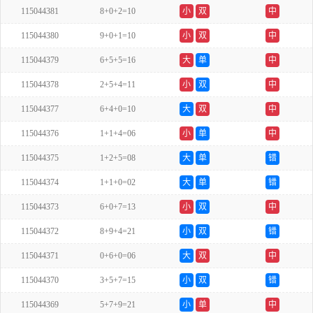
115044381
8+0+2=10
小
双
中
115044380
9+0+1=10
小
双
中
115044379
6+5+5=16
大
单
中
115044378
2+5+4=11
小
双
中
115044377
6+4+0=10
大
双
中
115044376
1+1+4=06
小
单
中
115044375
1+2+5=08
大
单
错
115044374
1+1+0=02
大
单
错
115044373
6+0+7=13
小
双
中
115044372
8+9+4=21
小
双
错
115044371
0+6+0=06
大
双
中
115044370
3+5+7=15
小
双
错
115044369
5+7+9=21
小
单
中